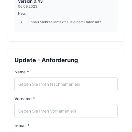
Version 0.43
06.09.2023
Neu:
- Einbau Mehrzeilentextt aus einem Datensatz
Version 0.42
18.08.2023
Neu:
Update - Anforderung
- Einbau Warnhinweis bei fehlender Textdatei oder
falscher Namensgebung
Name *
Version 0.41
26.02.2023
Vorname *
Neu:
- Multizeilen: Ergänzung Formatierung
- Behebung kleinerer Bugs
e-mail *