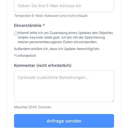
Version 0.4
25.02.2023
Temporäre E-Mail-Adressen sind nicht erlaubt
Neu:
Einverständnis *
- Autotextauswahl und Freitextauswahl hinzugefügt
Hiermit bitte ich um Zusendung eines Updates des Objektes
- Auswahlfelder auf eines reduziert, damit es nicht zu
simple-keynote-label.gsm. Ich bin mit der Speicherung
Falschzuweisungen bei Updates kommt.
meiner personenbezogenen Daten einverstanden.
- simple-keynote-label-legend.gsm als
Außerdem erkläre ich, dass ich Update-berechtigt bin.
Legendenausgabe-Objekt hinzugefügt
*) erforderlich
Kommentar (nicht erforderlich):
Version 0.3
23.02.2023
Neu:
- Objekt angelegt aus Vorversionen
- Autotextauswahl als Demo im UI angelegt
Maximal 2000 Zeichen
Anfrage senden