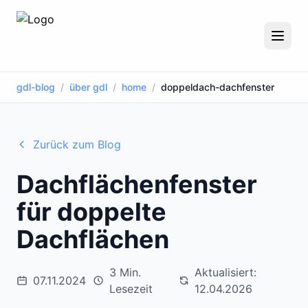
gdl-blog
/
über gdl
/
home
/
doppeldach-dachfenster
Zurück zum Blog
Dachflächenfenster
für doppelte
Dachflächen
3 Min.
Aktualisiert:
07.11.2024
Lesezeit
12.04.2026