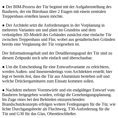
● Der BIM-Prozess der Tür beginnt mit der Aufgabenstellung des
Bauherrn, der ein Bürohaus über 2 Etagen mit einem zentralen
Treppenhaus erstellen lassen möchte.
● Der Architekt setzt die Anforderungen in der Vorplanung in
mehreren Varianten um und plant im Grundriss und dem
verknüpften 3D-Modell des Gebäudes zunächst eine einfache Tür
zwischen Treppenhaus und Flur, wobei aus gestalterischen Gründen
bereits eine Verglasung der Tür vorgesehen ist.
Der Informationsgehalt und der Detaillierungsgrad der Tür sind zu
diesem Zeitpunkt noch sehr einfach und überschaubar.
● Um die Entscheidung für eine Entwurfsvariante zu erleichtern,
werden Außen- und Innenrenderings vom Architekten erstellt; hier
legt er bereits fest, dass die Tür aus Aluminium bestehen soll und
welche Drückergarnituren zum Einsatz kommen sollen.
● Nachdem mehrere Vorentwürfe und ein endgültiger Entwurf vom
Bauherrn freigegeben wurden, erfolgt die Genehmigungsplanung.
Im Zuge eines bei den Behörden einzureichenden
Brandschutzkonzepts erfolgen weitere Festlegungen für die Tür, wie
lichte Durchgangsbreite als Fluchtweg, T30-Anforderung für die
Tür und G30 für das Glas, Obentürschließer.