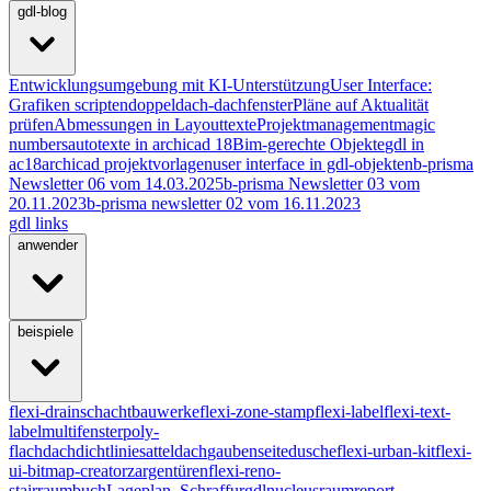
gdl-blog
Entwicklungsumgebung mit KI-Unterstützung
User Interface:
Grafiken scripten
doppeldach-dachfenster
Pläne auf Aktualität
prüfen
Abmessungen in Layouttexte
Projektmanagement
magic
numbers
autotexte in archicad 18
Bim-gerechte Objekte
gdl in
ac18
archicad projektvorlagen
user interface in gdl-objekten
b-prisma
Newsletter 06 vom 14.03.2025
b-prisma Newsletter 03 vom
20.11.2023
b-prisma newsletter 02 vom 16.11.2023
gdl links
anwender
beispiele
flexi-drain
schachtbauwerke
flexi-zone-stamp
flexi-label
flexi-text-
label
multifenster
poly-
flachdach
dichtlinie
satteldach
gaubenseite
dusche
flexi-urban-kit
flexi-
ui-bitmap-creator
zargentüren
flexi-reno-
stair
raumbuch
Lageplan_Schraffur
gdlnucleus
raumreport