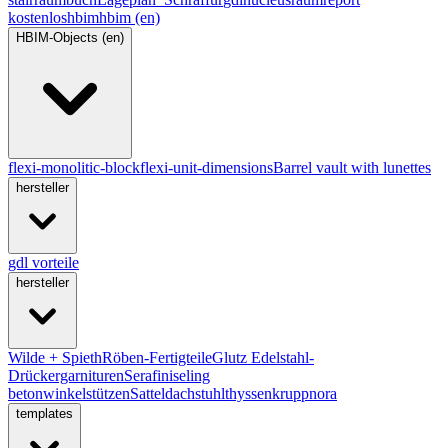
kostenlos
hbim
hbim (en)
HBIM-Objects (en)
flexi-monolitic-block
flexi-unit-dimensions
Barrel vault with lunettes
hersteller
gdl vorteile
hersteller
Wilde + Spieth
Röben-Fertigteile
Glutz Edelstahl-
Drückergarnituren
Serafini
seling
betonwinkelstützen
Satteldachstuhl
thyssenkrupp
nora
templates