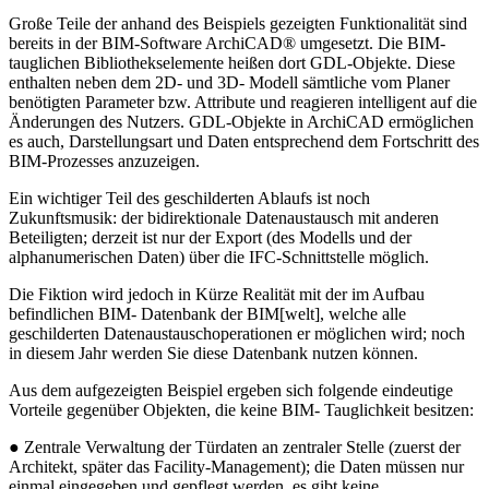
Große Teile der anhand des Beispiels gezeigten Funktionalität sind
bereits in der BIM-Software ArchiCAD® umgesetzt. Die BIM-
tauglichen Bibliothekselemente heißen dort GDL-Objekte. Diese
enthalten neben dem 2D- und 3D- Modell sämtliche vom Planer
benötigten Parameter bzw. Attribute und reagieren intelligent auf die
Änderungen des Nutzers. GDL-Objekte in ArchiCAD ermöglichen
es auch, Darstellungsart und Daten entsprechend dem Fortschritt des
BIM-Prozesses anzuzeigen.
Ein wichtiger Teil des geschilderten Ablaufs ist noch
Zukunftsmusik: der bidirektionale Datenaustausch mit anderen
Beteiligten; derzeit ist nur der Export (des Modells und der
alphanumerischen Daten) über die IFC-Schnittstelle möglich.
Die Fiktion wird jedoch in Kürze Realität mit der im Aufbau
befindlichen BIM- Datenbank der BIM[welt], welche alle
geschilderten Datenaustauschoperationen er möglichen wird; noch
in diesem Jahr werden Sie diese Datenbank nutzen können.
Aus dem aufgezeigten Beispiel ergeben sich folgende eindeutige
Vorteile gegenüber Objekten, die keine BIM- Tauglichkeit besitzen:
● Zentrale Verwaltung der Türdaten an zentraler Stelle (zuerst der
Architekt, später das Facility-Management); die Daten müssen nur
einmal eingegeben und gepflegt werden, es gibt keine