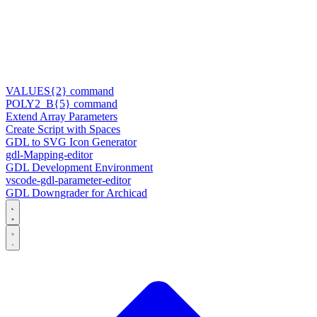
VALUES{2} command
POLY2_B{5} command
Extend Array Parameters
Create Script with Spaces
GDL to SVG Icon Generator
gdl-Mapping-editor
GDL Development Environment
vscode-gdl-parameter-editor
GDL Downgrader for Archicad