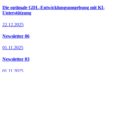
Die optimale GDL-Entwicklungsumgebung mit KI-
Unterstützung
22.12.2025
Newsletter 06
01.11.2025
Newsletter 03
01.11.2025
Ihr Partner für praxisnahe
parametrische GDL-Objekte
und maßgeschneiderte
Archicad-Bibliotheken.
Services