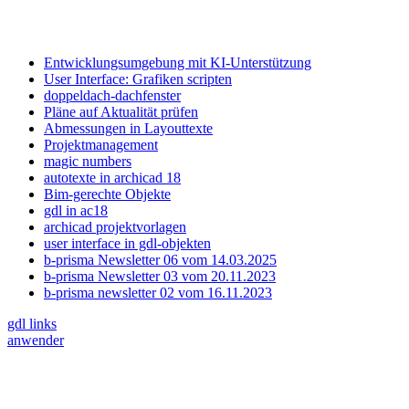
Entwicklungsumgebung mit KI-Unterstützung
User Interface: Grafiken scripten
doppeldach-dachfenster
Pläne auf Aktualität prüfen
Abmessungen in Layouttexte
Projektmanagement
magic numbers
autotexte in archicad 18
Bim-gerechte Objekte
gdl in ac18
archicad projektvorlagen
user interface in gdl-objekten
b-prisma Newsletter 06 vom 14.03.2025
b-prisma Newsletter 03 vom 20.11.2023
b-prisma newsletter 02 vom 16.11.2023
gdl links
anwender