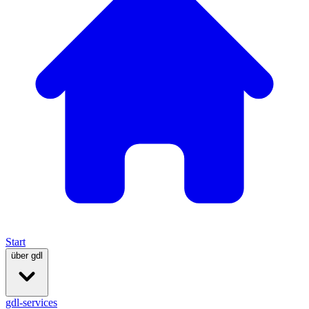
Start
über gdl
gdl-services