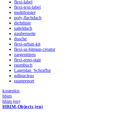
flexi-label
flexi-text-label
multifenster
poly-flachdach
dichtlinie
satteldach
gaubenseite
dusche
flexi-urban-kit
flexi-ui-bitmap-creator
zargentüren
flexi-reno-stair
raumbuch
Lageplan_Schraffur
gdlnucleus
raumreport
kostenlos
hbim
hbim (en)
HBIM-Objects (en)