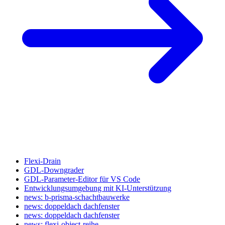
Flexi-Drain
GDL-Downgrader
GDL-Parameter-Editor für VS Code
Entwicklungsumgebung mit KI-Unterstützung
news: b-prisma-schachtbauwerke
news: doppeldach dachfenster
news: doppeldach dachfenster
news: flexi-object-reihe