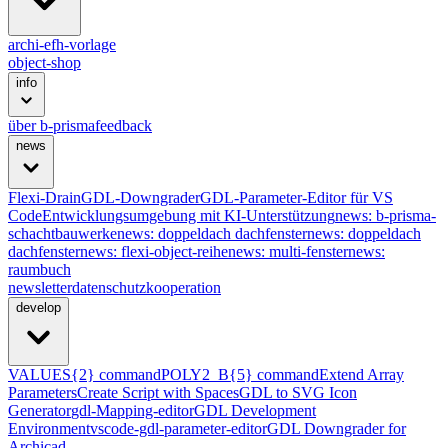
archi-efh-vorlage
object-shop
info
über b-prisma
feedback
news
Flexi-Drain
GDL-Downgrader
GDL-Parameter-Editor für VS
Code
Entwicklungsumgebung mit KI-Unterstützung
news: b-prisma-
schachtbauwerke
news: doppeldach dachfenster
news: doppeldach
dachfenster
news: flexi-object-reihe
news: multi-fenster
news:
raumbuch
newsletter
datenschutz
kooperation
develop
VALUES{2} command
POLY2_B{5} command
Extend Array
Parameters
Create Script with Spaces
GDL to SVG Icon
Generator
gdl-Mapping-editor
GDL Development
Environment
vscode-gdl-parameter-editor
GDL Downgrader for
Archicad