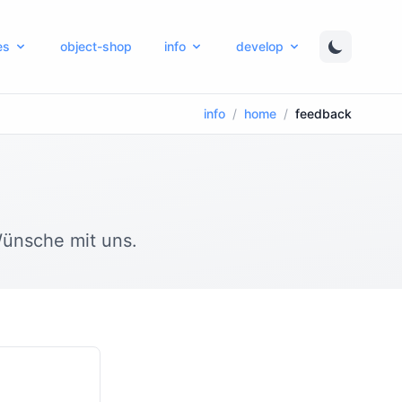
es
object-shop
info
develop
info
/
home
/
feedback
Wünsche mit uns.