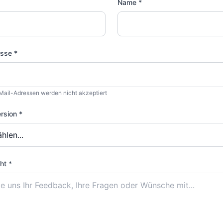
Name *
sse *
ail-Adressen werden nicht akzeptiert
rsion *
ht *