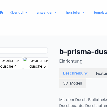
über gdl
anwender
hersteller
templat
b-prisma-du
Einrichtung
Beschreibung
Featu
3D-Modell
Mit dem Dusch-Bibliotheks
Duschboards, Duschabtre