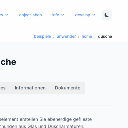
es
object-shop
info
develop
beispiele
/
anwender
/
home
/
dusche
sche
res
Informationen
Dokumente
element erstellen Sie ebenerdige geflieste
nnungen aus Glas und Duscharmaturen.