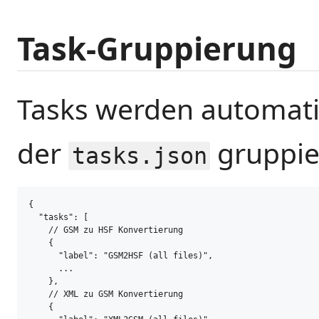
Task-Gruppierung
Tasks werden automat
der
gruppie
tasks.json
{

  "tasks": [

    // GSM zu HSF Konvertierung

    {

      "label": "GSM2HSF (all files)",

      ...

    },

    // XML zu GSM Konvertierung

    {
