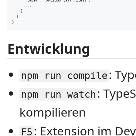
      "label": "XML2GSM (all files)",

      ...

    }

  ]

}
Entwicklung
: Ty
npm run compile
: Type
npm run watch
kompilieren
: Extension im De
F5